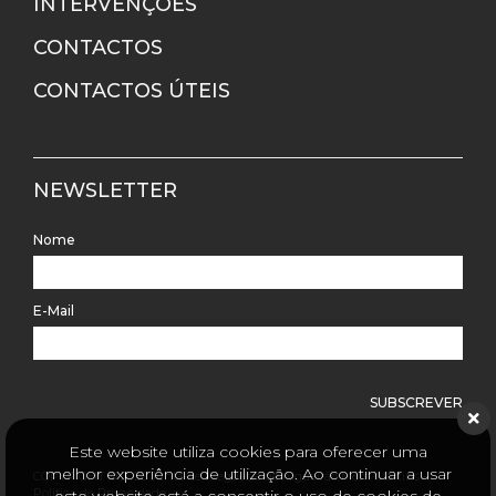
INTERVENÇÕES
CONTACTOS
CONTACTOS ÚTEIS
NEWSLETTER
Nome
E-Mail
SUBSCREVER
Este website utiliza cookies para oferecer uma
melhor experiência de utilização. Ao continuar a usar
COPYRIGHT © 2026 Junta de Freguesia de Algueirão Mem-Martins -
Política de Privacidade