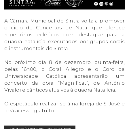
A Câmara Municipal de Sintra volta a promover
o ciclo de Concertos de Natal que oferece
repertórios ecléticos com destaque para a
quadra natalícia, executados por grupos corais
e instrumentais de Sintra.
No próximo dia 8 de dezembro, quinta-feira,
pelas 16h00, o Coral Allegro e o Coro da
Universidade Católica apresentarão um
concerto da obra “Magnificat”, de António
Vivaldi e cânticos alusivos à quadra Natalícia.
O espetáculo realizar-se-á na Igreja de S. José e
terá acesso gratuito.