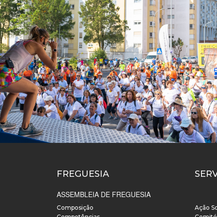
FREGUESIA
SER
ASSEMBLEIA DE FREGUESIA
___
Composição
Ação So
Competências
Cemité