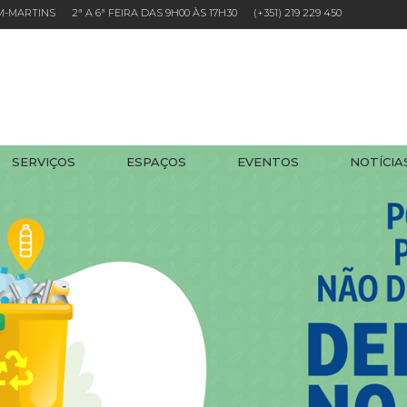
EM-MARTINS 2ª A 6ª FEIRA DAS 9H00 ÀS 17H30
(+351) 219 229 450
SERVIÇOS
ESPAÇOS
EVENTOS
NOTÍCIA