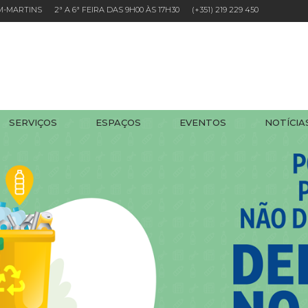
EM-MARTINS 2ª A 6ª FEIRA DAS 9H00 ÀS 17H30
(+351) 219 229 450
SERVIÇOS
ESPAÇOS
EVENTOS
NOTÍCIA