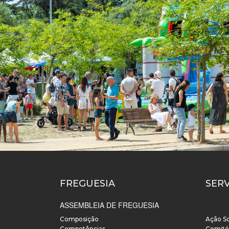
FREGUESIA
SER
ASSEMBLEIA DE FREGUESIA
___
Composição
Ação So
Competências
Cemité