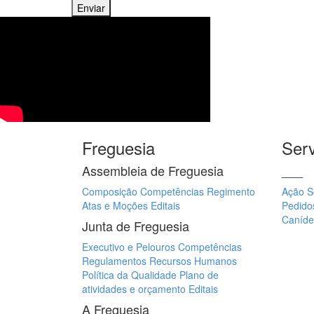
Enviar
Freguesia
Serv
Assembleia de Freguesia
___
Composição
Competências
Regimento
Ação S
Atas e Moções
Editais
Pedido
Caníde
Junta de Freguesia
Executivo e Pelouros
Competências
Regulamentos
Recursos Humanos
Política da Qualidade
Plano de
atividades e orçamento
Editais
A Freguesia