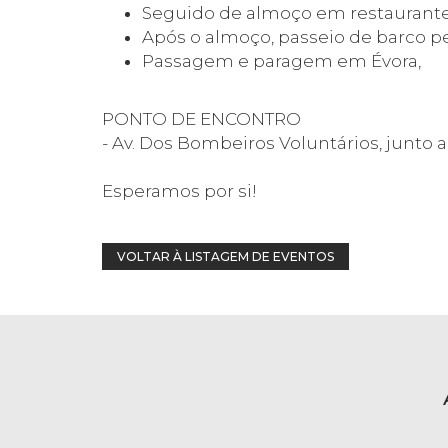
Seguido de almoço em restaurante l
Após o almoço, passeio de barco p
Passagem e paragem em Évora,
PONTO DE ENCONTRO
- Av. Dos Bombeiros Voluntários, junto
Esperamos por si!
VOLTAR À LISTAGEM DE EVENTOS