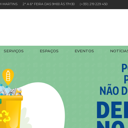
EM-MARTINS 2ª A 6ª FEIRA DAS 9H00 ÀS 17H30
(+351) 219 229 450
SERVIÇOS
ESPAÇOS
EVENTOS
NOTÍCIA