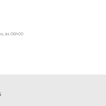
s, às 06h00
S