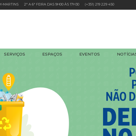
EM-MARTINS 2ª A 6ª FEIRA DAS 9H00 ÀS 17H30
(+351) 219 229 450
SERVIÇOS
ESPAÇOS
EVENTOS
NOTÍCIA