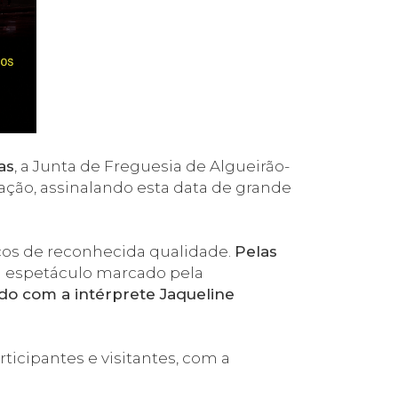
as
, a Junta de Freguesia de Algueirão-
ção, assinalando esta data de grande
cos de reconhecida qualidade.
Pelas
m espetáculo marcado pela
do com a intérprete Jaqueline
icipantes e visitantes, com a