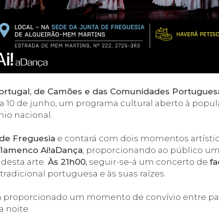
Portugal, de Camões e das Comunidades Portugues
 10 de junho, um programa cultural aberto à popula
nio nacional.
 de Freguesia
e contará com dois momentos artísti
 flamenco Ai!aDança
, proporcionando ao público u
 desta arte.
Às 21h00,
seguir-se-á um concerto de
fa
dicional portuguesa e às suas raízes.
á proporcionado um momento de convívio entre part
a noite.