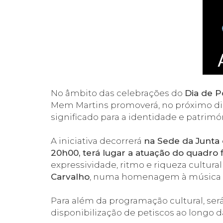
No âmbito das celebrações do
Dia de 
Mem Martins promoverá, no próximo dia
significado para a identidade e patrimó
A iniciativa decorrerá
na Sede da Junta
20h00, terá lugar a atuação do quadro
expressividade, ritmo e riqueza cultural
Carvalho
, numa homenagem à música tra
Para além da programação cultural, ser
disponibilização de petiscos ao longo d