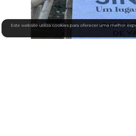
Este website utiliza cookies para oferecer uma melhor expe
INAUGURAÇÃO DA BACIA DE RETENÇÃO 
No passado dia 22 de dezembro, a Câmar
inauguração da Bacia de Retenção de Val
A obra abrange cerca de 19.000 m² de terr
Flores, e representa um investimento supe