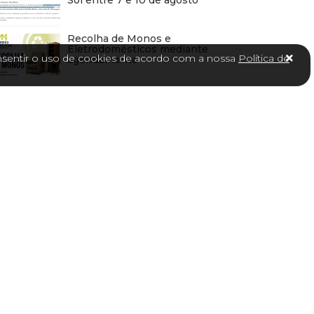
Sol entre 7 e 10 de agosto
Recolha de Monos e
Eletrodomésticos mediante
consentir o uso de cookies de acordo com a nossa
Política de
agendamento
NOTÍCIA ANTERIOR
SUSPENSÃO DO SERVIÇO DE RECOLHA DE
MONSTROS E VERDES
NOTÍCIA SEGUINTE
Curso on-line “Agentes Eleitorais – Membros de
Mesa”