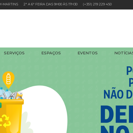
EM-MARTINS 2ª A 6ª FEIRA DAS 9H00 ÀS 17H30
(+351) 219 229 450
SERVIÇOS
ESPAÇOS
EVENTOS
NOTÍCIA