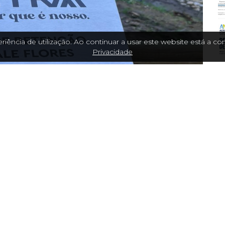
riência de utilização. Ao continuar a usar este website está a 
Privacidade
DE VALE FLORES
a Municipal de Sintra promoveu a cerimónia de
e Flores.
enos na Rua Eusébio da Silva Ferreira, em Vale
rior a 390 mil euros.