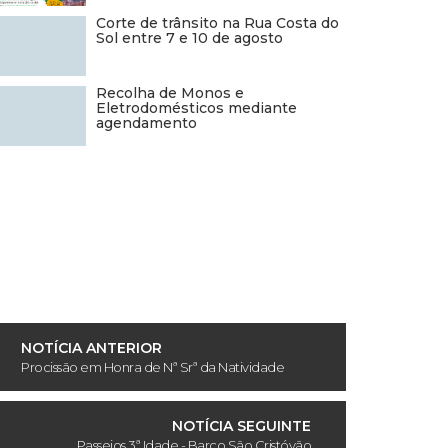
Corte de trânsito na Rua Costa do
Sol entre 7 e 10 de agosto
Recolha de Monos e
Eletrodomésticos mediante
agendamento
NOTÍCIA ANTERIOR
Procissão em Honra de Nª Srª da Natividade
NOTÍCIA SEGUINTE
Passeios 3ª Idade - Barco São Cristóvão