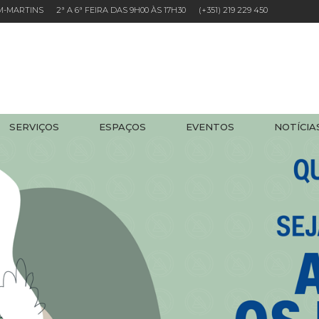
EM-MARTINS 2ª A 6ª FEIRA DAS 9H00 ÀS 17H30
(+351) 219 229 450
SERVIÇOS
ESPAÇOS
EVENTOS
NOTÍCIA