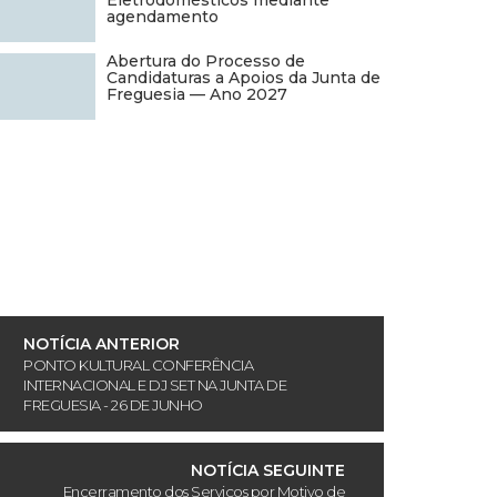
Eletrodomésticos mediante
agendamento
Abertura do Processo de
Candidaturas a Apoios da Junta de
Freguesia — Ano 2027
NOTÍCIA ANTERIOR
PONTO KULTURAL CONFERÊNCIA
INTERNACIONAL E DJ SET NA JUNTA DE
FREGUESIA - 26 DE JUNHO
NOTÍCIA SEGUINTE
Encerramento dos Serviços por Motivo de