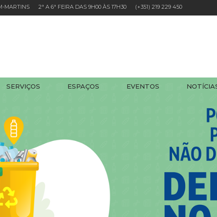
EM-MARTINS 2ª A 6ª FEIRA DAS 9H00 ÀS 17H30
(+351) 219 229 450
SERVIÇOS
ESPAÇOS
EVENTOS
NOTÍCIA