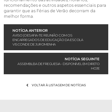
recomendações e outros aspetos essenciais para
garantir que as Férias de Verão decorram da
melhor forma.
NOTÍCIA ANTERIOR
AVISO | DESAFIA-TE: REUNIÃO COM OS
ENCARREGADOS DE EDUCAÇÃO DA ESCOLA
VISCONDE DE JUROMENHA
NOTÍCIA SEGUINTE
ASSEMBLEIA DE FREGUESIA - DISPONÍVEL EM DIRETO
HOJE
VOLTAR À LISTAGEM DE NOTÍCIAS