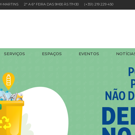
EM-MARTINS 2ª A 6ª FEIRA DAS 9H00 ÀS 17H30
(+351) 219 229 450
SERVIÇOS
ESPAÇOS
EVENTOS
NOTÍCIA