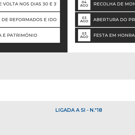
04
 VOLTA NOS DIAS 30 E 31 DE MAIO!
RECOLHA DE MO
AGO
03
S DE REFORMADOS E IDOSOS DO CONCELHO DE SINTRA
ABERTURA DO PR
AGO
03
A E PATRIMÓNIO
FESTA EM HONRA
AGO
LIGADA A SI - N.º18