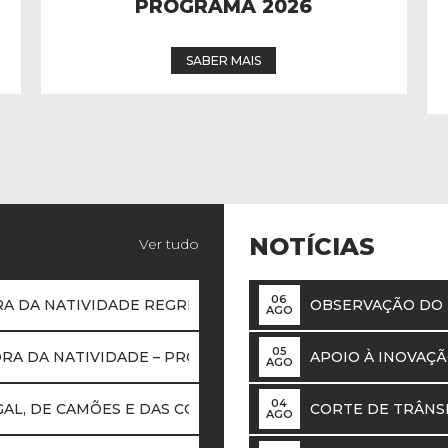
REGRESSA DE 3 A 6 DE
SETEMBRO
SABER MAIS
NOTÍCIAS
Ver tudo
06
A DA NATIVIDADE REGRESSA DE 3 A 6 DE SETEMBRO
OBSERVAÇÃO DO E
AGO
05
RA DA NATIVIDADE – PROGRAMA 2026
APOIO À INOVAÇ
AGO
04
AL, DE CAMÕES E DAS COMUNIDADES PORTUGUESAS
CORTE DE TRÂNSI
AGO