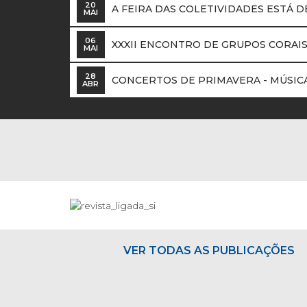
20
A FEIRA DAS COLETIVIDADES ESTÁ DE
MAI
06
XXXII ENCONTRO DE GRUPOS CORAI
MAI
28
CONCERTOS DE PRIMAVERA - MÚSIC
ABR
VER TODAS AS PUBLICAÇÕES