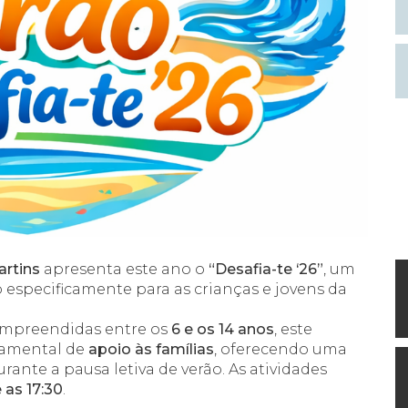
artins
apresenta este ano o
“Desafia-te ‘26”
, um
o especificamente para as crianças e jovens da
ompreendidas entre os
6 e os 14 anos
, este
amental de
apoio às famílias
, oferecendo uma
rante a pausa letiva de verão. As atividades
 as 17:30
.