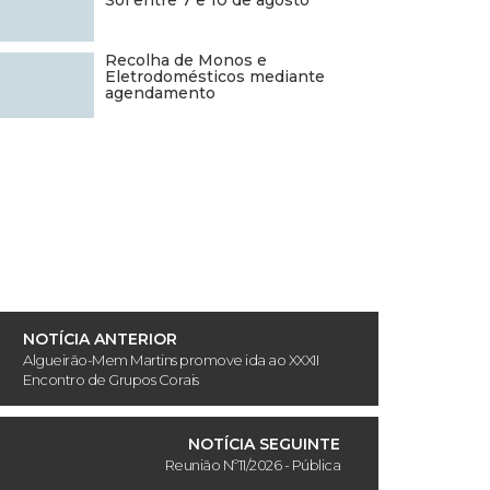
Sol entre 7 e 10 de agosto
Recolha de Monos e
Eletrodomésticos mediante
agendamento
NOTÍCIA ANTERIOR
Algueirão-Mem Martins promove ida ao XXXII
Encontro de Grupos Corais
NOTÍCIA SEGUINTE
Reunião Nº11/2026 - Pública