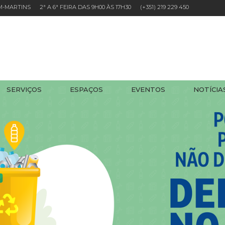
EM-MARTINS 2ª A 6ª FEIRA DAS 9H00 ÀS 17H30
(+351) 219 229 450
SERVIÇOS
ESPAÇOS
EVENTOS
NOTÍCIA