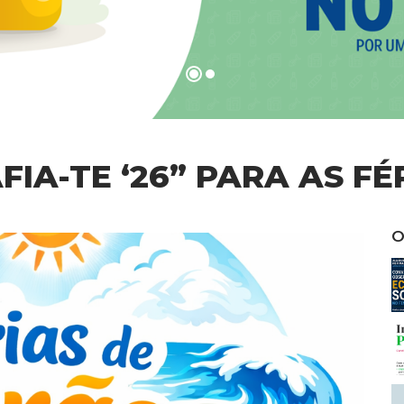
IA-TE ‘26” PARA AS FÉ
O