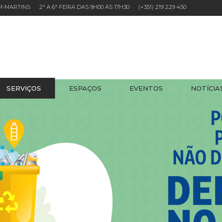
EM-MARTINS 2ª A 6ª FEIRA DAS 9H00 ÀS 17H30
(+351) 219 229 450
SERVIÇOS
ESPAÇOS
EVENTOS
NOTÍCIA